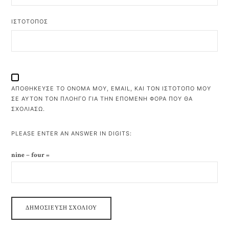
ΙΣΤΌΤΟΠΟΣ
ΑΠΟΘΉΚΕΥΣΕ ΤΟ ΌΝΟΜΆ ΜΟΥ, EMAIL, ΚΑΙ ΤΟΝ ΙΣΤΌΤΟΠΟ ΜΟΥ
ΣΕ ΑΥΤΌΝ ΤΟΝ ΠΛΟΗΓΌ ΓΙΑ ΤΗΝ ΕΠΌΜΕΝΗ ΦΟΡΆ ΠΟΥ ΘΑ
ΣΧΟΛΙΆΣΩ.
PLEASE ENTER AN ANSWER IN DIGITS:
nine − four =