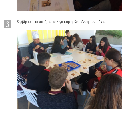
3
Σερβίρουμε τα ποτήρια με λίγα καραμελωμένα φουντούκια.