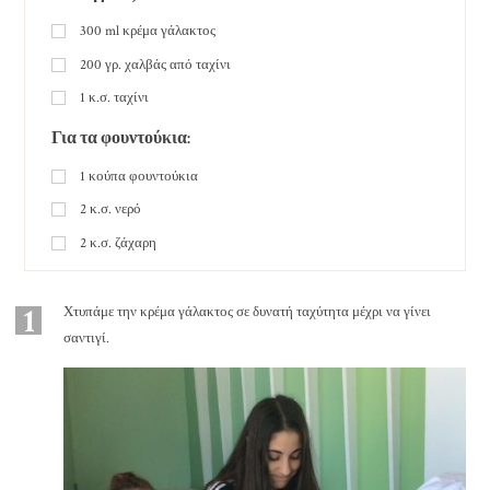
300
ml
κρέμα γάλακτος
200
γρ.
χαλβάς από ταχίνι
1
κ.σ.
ταχίνι
Για τα φουντούκια:
1
κούπα
φουντούκια
2
κ.σ.
νερό
2
κ.σ.
ζάχαρη
1
Χτυπάμε την κρέμα γάλακτος σε δυνατή ταχύτητα μέχρι να γίνει
σαντιγί.