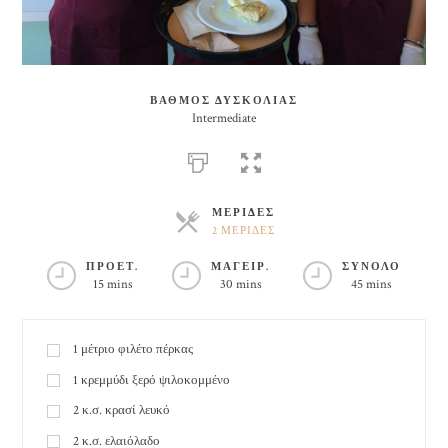
ΒΑΘΜΟΣ ΔΥΣΚΟΛΙΑΣ
Intermediate
ΜΕΡΙΔΕΣ
2 ΜΕΡΙΔΕΣ
ΜΕΡΙΔΕΣ
ΠΡΟΕΤ.
ΜΑΓΕΙΡ.
ΣΥΝΟΛΟ
15 mins
30 mins
45 mins
1
μέτριο φιλέτο πέρκας
1
κρεμμύδι ξερό ψιλοκομμένο
2
κ.σ.
κρασί λευκό
2
κ.σ.
ελαιόλαδο