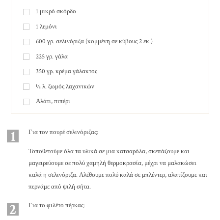
1
μικρό σκόρδο
1
λεμόνι
600
γρ.
σελινόριζα (κομμένη σε κύβους 2 εκ.)
225
γρ.
γάλα
350
γρ.
κρέμα γάλακτος
½
λ.
ζωμός λαχανικών
Αλάτι, πιπέρι
1
Για τον πουρέ σελινόριζας:
Τοποθετούμε όλα τα υλικά σε μια κατσαρόλα, σκεπάζουμε και
μαγειρεύουμε σε πολύ χαμηλή θερμοκρασία, μέχρι να μαλακώσει
καλά η σελινόριζα. Αλέθουμε πολύ καλά σε μπλέντερ, αλατίζουμε και
περνάμε από ψιλή σήτα.
2
Για το φιλέτο πέρκας: