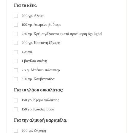
Για το κέικ:
200
γρ.
Αλεύρι
100
γρ.
Λιωμένο βούτυρο
250
γρ.
Κρέμα γάλακτος (κατά προτίμηση όχι light)
200
γρ.
Καστανή ζάχαρη
4
αυγά
1
βανίλια σκόνη
2
κ.γ.
Μπέικιν πάουντερ
350
γρ.
Κουβερτούρα
Για το γλάσο σοκολάτας:
150
γρ.
Κρέμα γάλακτος
150
γρ.
Κουβερτούρα
Για την αλμυρή καραμέλα:
200
γρ.
Ζάχαρη