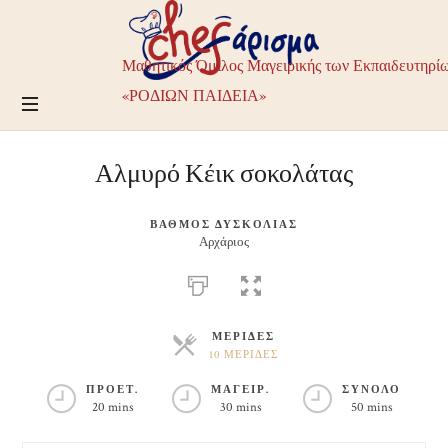
Chefarisma
–
Μαθητικός
Μαθητικός Όμιλος Μαγειρικής των Εκπαιδευτηρί
Όμιλος
Μαγειρικής
«ΡΟΔΙΩΝ ΠΑΙΔΕΙΑ»
των
Εκπαιδευτηρίων
ΡΟΔΙΩΝ
Αλμυρό Κέικ σοκολάτας
ΠΑΙΔΕΙΑ
ΒΑΘΜΟΣ ΔΥΣΚΟΛΙΑΣ
Αρχάριος
ΜΕΡΙΔΕΣ
10 ΜΕΡΙΔΕΣ
ΜΕΡΙΔΕΣ
ΠΡΟΕΤ.
ΜΑΓΕΙΡ.
ΣΥΝΟΛΟ
20 mins
30 mins
50 mins