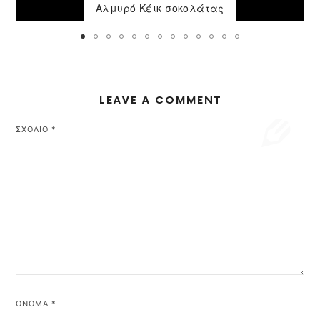
Αλμυρό Κέικ σοκολάτας
LEAVE A COMMENT
ΣΧΌΛΙΟ
*
ΌΝΟΜΑ
*