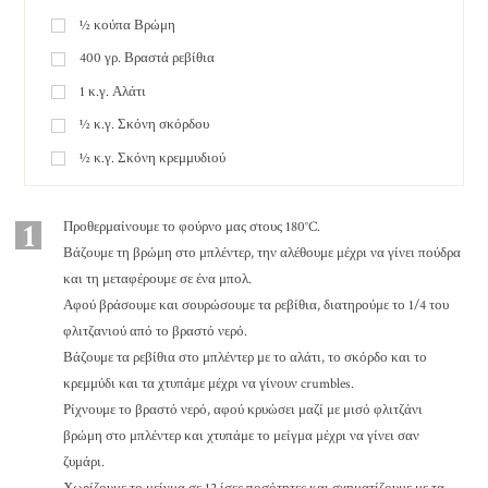
½
κούπα
Βρώμη
400
γρ.
Βραστά ρεβίθια
1
κ.γ.
Αλάτι
½
κ.γ.
Σκόνη σκόρδου
½
κ.γ.
Σκόνη κρεμμυδιού
1
Προθερμαίνουμε το φούρνο μας στους 180°C.
Βάζουμε τη βρώμη στο μπλέντερ, την αλέθουμε μέχρι να γίνει πούδρα
και τη μεταφέρουμε σε ένα μπολ.
Αφού βράσουμε και σουρώσουμε τα ρεβίθια, διατηρούμε το 1/4 του
φλιτζανιού από το βραστό νερό.
Βάζουμε τα ρεβίθια στο μπλέντερ με το αλάτι, το σκόρδο και το
κρεμμύδι και τα χτυπάμε μέχρι να γίνουν crumbles.
Ρίχνουμε το βραστό νερό, αφού κρυώσει μαζί με μισό φλιτζάνι
βρώμη στο μπλέντερ και χτυπάμε το μείγμα μέχρι να γίνει σαν
ζυμάρι.