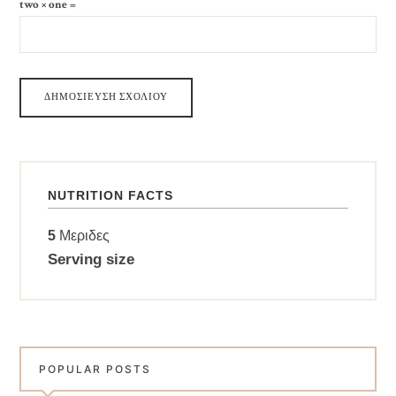
two × one =
NUTRITION FACTS
5
Μεριδες
Serving size
POPULAR POSTS