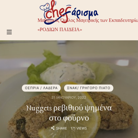
Chefarisma
–
Μαθητικός
Μαθητικός Όμιλος Μαγειρικής των Εκπαιδευτηρί
Όμιλος
Μαγειρικής
«ΡΟΔΙΩΝ ΠΑΙΔΕΙΑ»
των
Εκπαιδευτηρίων
ΡΟΔΙΩΝ
ΠΑΙΔΕΙΑ
ΟΣΠΡΙΑ / ΛΑΔΕΡΑ
ΣΝΑΚ/ ΓΡΗΓΟΡΟ ΠΙΑΤΟ
31 ΙΑΝΟΥΑΡΊΟΥ, 2022
Nuggets ρεβιθιού ψημένα
στο φούρνο
SHARE
171 VIEWS