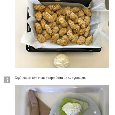
3
Σερβίρουμε, όσο είναι ακόμα ζεστά με σως γιαούρτι.