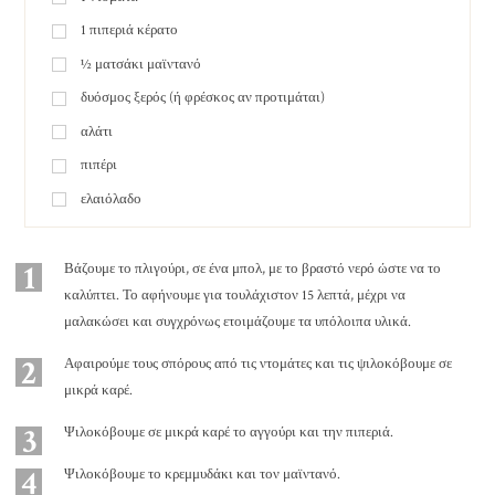
1
πιπεριά κέρατο
½
ματσάκι μαϊντανό
δυόσμος ξερός (ή φρέσκος αν προτιμάται)
αλάτι
πιπέρι
ελαιόλαδο
1
Βάζουμε το πλιγούρι, σε ένα μπολ, με το βραστό νερό ώστε να το
καλύπτει. Το αφήνουμε για τουλάχιστον 15 λεπτά, μέχρι να
μαλακώσει και συγχρόνως ετοιμάζουμε τα υπόλοιπα υλικά.
2
Αφαιρούμε τους σπόρους από τις ντομάτες και τις ψιλοκόβουμε σε
μικρά καρέ.
3
Ψιλοκόβουμε σε μικρά καρέ το αγγούρι και την πιπεριά.
4
Ψιλοκόβουμε το κρεμμυδάκι και τον μαϊντανό.