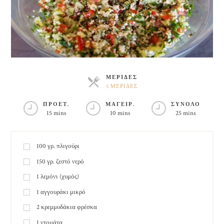
ΜΕΡΙΔΕΣ
5 ΜΕΡΙΔΕΣ
ΜΕΡΙΔΕΣ
ΠΡΟΕΤ.
ΜΑΓΕΙΡ.
ΣΥΝΟΛΟ
15 mins
10 mins
25 mins
100
γρ.
πλιγούρι
150
γρ.
ζεστό νερό
1
λεμόνι (χυμός)
1
αγγουράκι μικρό
2
κρεμμυδάκια φρέσκα
1
ντομάτα