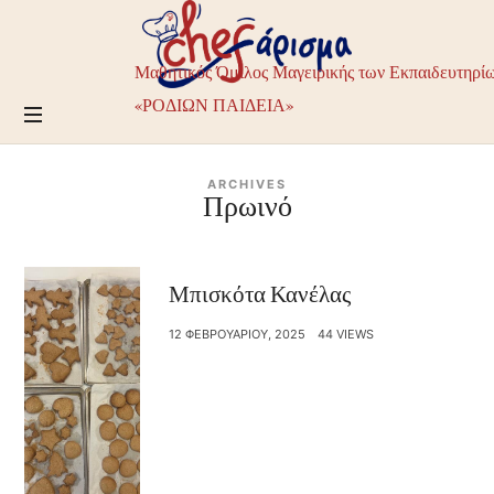
Chefarisma
–
Μαθητικός
Μαθητικός Όμιλος Μαγειρικής των Εκπαιδευτηρί
Όμιλος
Μαγειρικής
«ΡΟΔΙΩΝ ΠΑΙΔΕΙΑ»
των
Εκπαιδευτηρίων
ΡΟΔΙΩΝ
ARCHIVES
ΠΑΙΔΕΙΑ
Πρωινό
Μπισκότα Κανέλας
12 ΦΕΒΡΟΥΑΡΊΟΥ, 2025
44 VIEWS