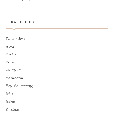
KΑΤΗΓΟΡΊΕΣ
Yummy News
Αυγα
Γαλλικη
Γλυκα
Ζυμαρικα
Θαλασσινα
Θερμιδομετρητης
Ινδικη
Ιταλικη
Κινεζικη