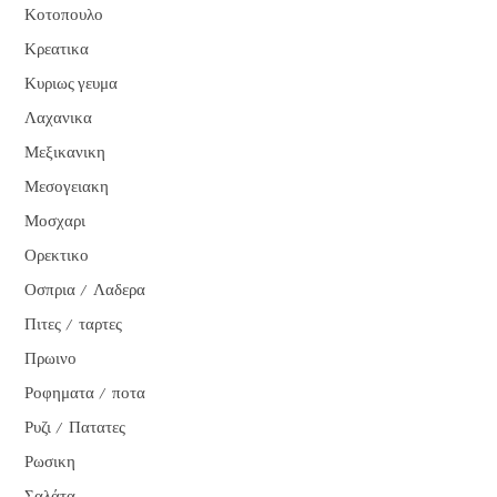
Κοτοπουλο
Κρεατικα
Κυριως γευμα
Λαχανικα
Μεξικανικη
Μεσογειακη
Μοσχαρι
Ορεκτικο
Οσπρια / Λαδερα
Πιτες / ταρτες
Πρωινο
Ροφηματα / ποτα
Ρυζι / Πατατες
Ρωσικη