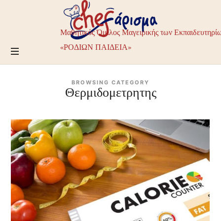
Chefarisma
–
Μαθητικός
Μαθητικός Όμιλος Μαγειρικής των Εκπαιδευτηρί
Όμιλος
Μαγειρικής
«ΡΟΔΙΩΝ ΠΑΙΔΕΙΑ»
των
Εκπαιδευτηρίων
ΡΟΔΙΩΝ
BROWSING CATEGORY
ΠΑΙΔΕΙΑ
Θερμιδομετρητης