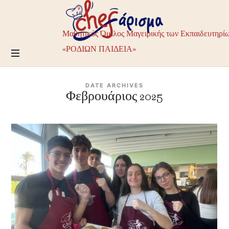
Chefarisma
–
Μαθητικός
Μαθητικός Όμιλος Μαγειρικής των Εκπαιδευτηρί
Όμιλος
Μαγειρικής
«ΡΟΔΙΩΝ ΠΑΙΔΕΙΑ»
των
Εκπαιδευτηρίων
ΡΟΔΙΩΝ
DATE ARCHIVES
ΠΑΙΔΕΙΑ
Φεβρουάριος 2025