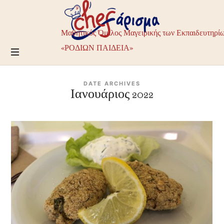
Chefarisma
–
Μαθητικός
Μαθητικός Όμιλος Μαγειρικής των Εκπαιδευτηρί
Όμιλος
Μαγειρικής
«ΡΟΔΙΩΝ ΠΑΙΔΕΙΑ»
των
Εκπαιδευτηρίων
ΡΟΔΙΩΝ
DATE ARCHIVES
ΠΑΙΔΕΙΑ
Ιανουάριος 2022